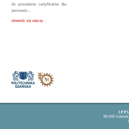
do posiadania certyfikatów dla
personelu „.
dowiedz się więcej…
I.P.P
80-008 Gdańsk,