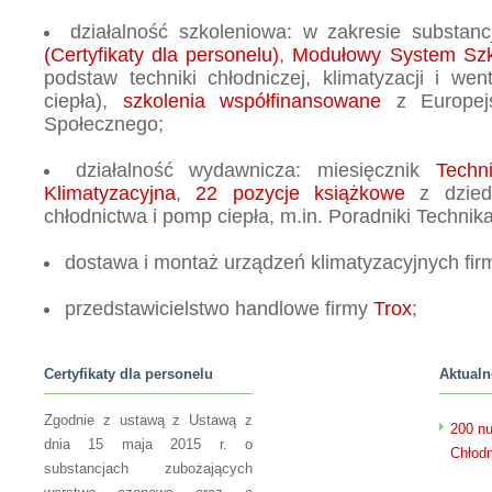
działalność szkoleniowa: w zakresie substanc
(Certyfikaty dla personelu)
,
Modułowy System Sz
podstaw techniki chłodniczej, klimatyzacji i wen
ciepła),
szkolenia współfinansowane
z Europej
Społecznego;
działalność wydawnicza: miesięcznik
Techn
Klimatyzacyjna
,
22 pozycje książkowe
z dziedz
chłodnictwa i pomp ciepła, m.in. Poradniki Technik
dostawa i montaż urządzeń klimatyzacyjnych fi
przedstawicielstwo handlowe firmy
Trox
;
Certyfikaty dla personelu
Aktualn
Zgodnie z ustawą z Ustawą z
200 nu
dnia 15 maja 2015 r. o
Chłodn
substancjach zubożających